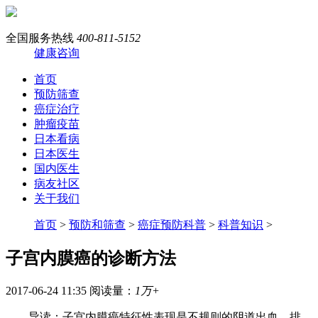
全国服务热线
400-811-5152
健康咨询
首页
预防筛查
癌症治疗
肿瘤疫苗
日本看病
日本医生
国内医生
病友社区
关于我们
首页
>
预防和筛查
>
癌症预防科普
>
科普知识
>
子宫内膜癌的诊断方法
2017-06-24 11:35
阅读量：
1万+
导读：子宫内膜癌特征性表现是不规则的阴道出血、排