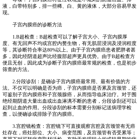
液，白带特别多，排一些稀、白、黄的液体，大部分容易早发
现。
子宫内膜癌的诊断方法
1.B超检查：B超检查可以了解子宫大小、子宫内膜厚
度、有无回声不均或宫腔内赘生物，有无肌层浸润及浸润程度
等，其诊断符合率达80%以上。由于子宫内膜癌患者肥胖者甚
多，因此经阴道超声比经腹部超声更具优势。由于B超检查方
便且无创，因此成为诊断子宫内膜癌最常规的检查，也是初步
筛查的方法。
2.分段诊刮：是确诊子宫内膜癌最常用、最有价值的方
法。不仅可以明确是否为癌，子宫内膜癌是否累及宫颈管，还
可鉴别子宫内膜癌和子宫颈腺癌，从而指导临床治疗。对于围
绝经期阴道大量出血或出血淋漓不断的患者，分段诊刮还可以
起到止血的作用。分段诊刮的标本需要分别标记送病理学检
查，以便确诊或排除子宫内膜癌。
3.宫腔镜检查：宫腔镜下可直接观察宫腔及宫颈管有无癌
灶存在，癌灶部位、大小、病变范围，及宫颈管有否受累等；