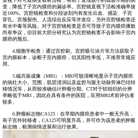
直视下对可疑病变取材活检，有助于发现较小的或较早期的病
变，降低了子宫内膜癌的漏诊率。宫腔镜直视下活检准确率接
近100%。宫腔镜检查和分段诊刮均有发生出血、感染、子宫
穿孔、宫颈裂伤、人流综合反应等并发症，另外宫腔镜检查还
有水中毒等风险。对于宫腔镜检查是否可导致子宫内膜癌播散
尚有争议，但目前大部分研究认为宫腔镜检查不会影响子宫内
膜癌的预后。
4.细胞学检查：通过宫腔刷、宫腔吸引涂片等方法获取子
宫内膜标本，诊断子宫内膜癌，但其阳性率低，不推荐常规应
用。
5.磁共振成像（MRI）：MRI可较清晰地显示子宫内膜癌
的病灶大小、范围，肌层浸润以及盆腔与腹主动脉旁淋巴结转
移情况等，从而较准确估计肿瘤分期。CT对于软组织的分辨
率略低于MRI，因此在具有条件的医院，应用MRI术前评估者
较多。
6.肿瘤标志物CA125：在早期内膜癌患者中一般无升高，
有子宫外转移者，CA125可明显升高，并可作为该患者的肿瘤
标志物，检测病情进展和治疗效果。