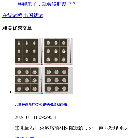
雾霾来了，就会得肺癌吗？
在线诊断
出国就诊
相关优秀文章
儿童肿瘤治疗技术-解决横纹肌肉瘤
2024-01-31 09:29:34
患儿因右耳朵疼痛前往医院就诊，外耳道内发现肿块