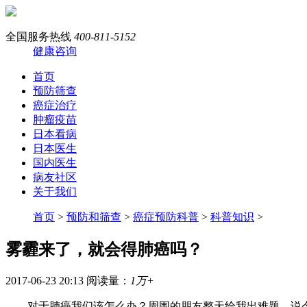
全国服务热线
400-811-5152
健康咨询
首页
预防筛查
癌症治疗
肿瘤疫苗
日本看病
日本医生
国内医生
病友社区
关于我们
首页
>
预防和筛查
>
癌症预防科普
>
科普知识
>
雾霾来了，就会得肺癌吗？
2017-06-23 20:13
阅读量：
1万+
对于肺癌我们该怎么办？周围的朋友整天给我出难题，说今