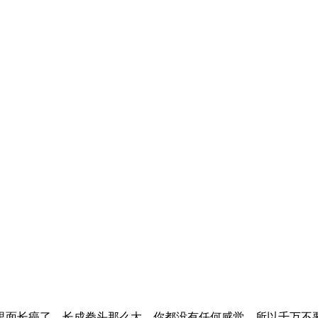
面长癌了，长成拳头那么大，你都没有任何感觉，所以千万不要