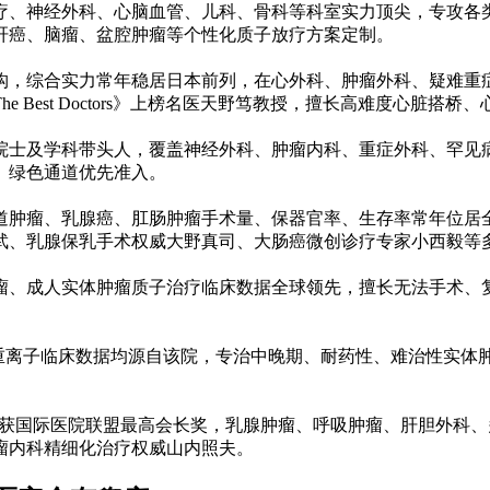
疗、神经外科、心脑血管、儿科、骨科等科室实力顶尖，专攻各
肝癌、脑瘤、盆腔肿瘤等个性化质子放疗方案定制。
构，综合实力常年稳居日本前列，在心外科、肿瘤外科、疑难重
Best Doctors》上榜名医天野笃教授，擅长高难度心脏搭桥
院士及学科带头人，覆盖神经外科、肿瘤内科、重症外科、罕见
、绿色通道优先准入。
道肿瘤、乳腺癌、肛肠肿瘤手术量、保器官率、生存率常年位居
武、乳腺保乳手术权威大野真司、大肠癌微创诊疗专家小西毅等
瘤、成人实体肿瘤质子治疗临床数据全球领先，擅长无法手术、
上重离子临床数据均源自该院，专治中晚期、耐药性、难治性实体
证，斩获国际医院联盟最高会长奖，乳腺肿瘤、呼吸肿瘤、肝胆外
瘤内科精细化治疗权威山内照夫。