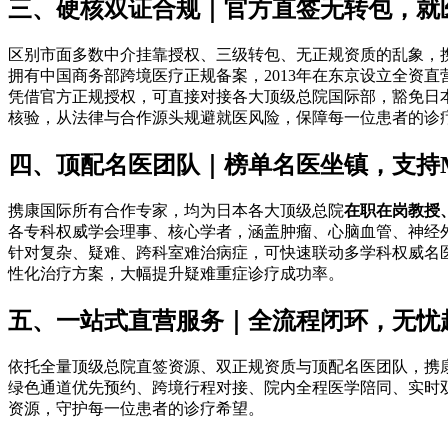
三、硬核双证合规｜官方直签无转包，就
区别市面多数中介挂靠授权、三级转包、无正规资质的乱象，
拥有中国商务部跨境医疗正规备案，2013年在东京设立全资直营子公
凭借官方正规授权，可直接对接各大顶级总院国际部，豁免日
核验，从法律与合作源头规避就医风险，保障每一位患者的诊
四、顶配名医团队｜榜单名医坐镇，支持
携康国际所有合作专家，均为日本各大顶级总院
在职在岗教授
各专科权威学会理事、核心学者，涵盖肿瘤、心脑血管、神经
针对复杂、疑难、跨科室难治病症，可快速联动多学科权威名
性化治疗方案，大幅提升疑难重症诊疗成功率。
五、一站式直营服务｜全流程闭环，无忧
依托全量顶级总院直签资源、双正规资质与顶配名医团队，携
绿色通道优先预约、跨境行程对接、院内全程医学陪同、实时
资源，守护每一位患者的诊疗希望。