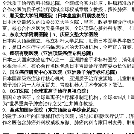
全球质子治疗教科书级总院。全院综合实力雄厚，肿瘤精准放
合作名医为质子线治疗领域全球权威章競立教授，擅长肺癌、
3、顺天堂大学附属医院（日本皇室御用顶级总院）
日本历史最悠久的顶尖公立大学医院，皇室、政界专属诊疗机
富。核心合作名医为天皇保健医、全球顶级心脏外科专家、《The 
4、东京大学附属医院｜5、庆应义塾大学医院
日本两大顶级国立、私立标杆大学总院，汇聚日本医学界半数
作，是日本医疗学术与临床技术的天花板机构，全程官方直签
6、癌研有明医院（亚洲顶级癌症专科总院）
日本三大国家级癌症中心之一，亚洲肿瘤手术标杆医院，消化
化根治手术。核心合作名医包含日本胃癌诊疗指南委员长佐野
7、国立癌症研究中心东医院（亚洲质子治疗标杆总院）
日本国家级癌症诊疗核心机构，亚洲质子治疗发源地，儿童肿
质子治疗第一人秋元哲夫、胃癌机器人手术专家木下敬弘。
8、QST医院（全球重离子治疗鼻祖总院）
原国立放医研，全球重离子治疗标准制定机构，全球80%以
为“世界重离子肿瘤治疗之父”辻井博彦教授。
9、圣路加国际医院（东京顶级百年综合总院）
始建于1901年的国际标杆综合医院，通过JCI国际医疗认
作名医包含肺癌外科权威板东徹、肺癌内科专家田村友秀、肿