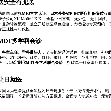
医安全有兜底
携康国际依托
MEJ官方认证、日本外务省B-047医疗担保资质
双
司XK Medical K.K.，全程中日直营、无外包、无中间商。
本复杂转诊流程，独立开通就医绿色通道，大幅缩短专家预约、
疗正规性与时效性。
MDT多学科会诊
、科室主任、学科带头人
，坚决拒绝退休返聘、挂靠兼职、外聘
外科、消化外科、肾病、骨科、眼科、耳鼻喉、小儿重症、内分
医，启动
定制化MDT多学科联合会诊
，打破单一科室诊疗局限，
赴日就医
康国际为患者提供全流程闭环专属服务：专业病情初步评估、精
双语翻译、术后康复随访与方案跟进。全程专人专属对接，无套