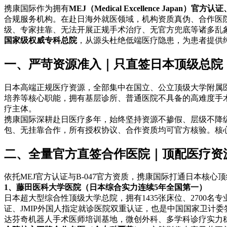
携康国际作为拥有
MEJ（Medical Excellence Japan）
合规服务机构。在赴日海外就医领域，机构资质真伪、合作医
级、专家挂靠、无法开展正规手术治疗、无官方兜底等诸多乱
国家级权威专科总院
，从源头杜绝低端医疗隐患，为患者提供
一、严苛资源准入｜只直签日本顶级总院
日本高端正规医疗资源，全部集中在国立、公立顶级大学附属
培养等核心职能，拥有基层诊所、普通医院不具备的高难度手
疗主体。
携康国际深耕赴日医疗多年，始终坚持资源不掺假、层级不降
包、无挂靠合作，所有授权协议、合作资质均可官方核验。核
二、全量官方直签合作医院｜顶配医疗资
依托MEJ官方认证与B-047官方资质，携康国际打通日本
1、藤田医科大学医院（日本综合实力连续5年全国第一）
日本超大型综合性顶级大学总院，拥有1435张床位、2700名
证、JMIP外国人指定就诊医院双重认证，也是中国国家卫计委签
达芬奇机器人手术医师培训基地，微创外科、多学科诊疗实力