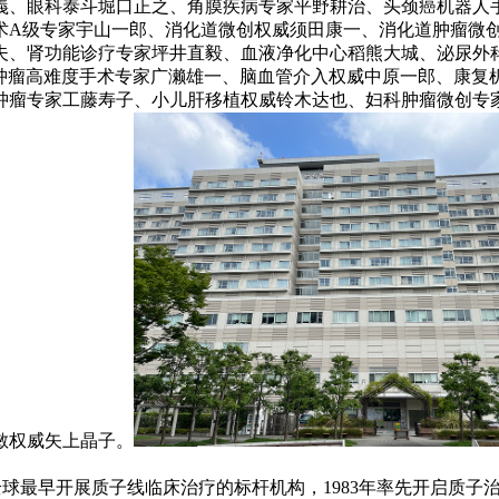
義、眼科泰斗堀口正之、角膜疾病专家平野耕治、头颈癌机器人
术A级专家宇山一郎、消化道微创权威须田康一、消化道肿瘤微
夫、肾功能诊疗专家坪井直毅、血液净化中心稻熊大城、泌尿外
渡边宏久、脑肿瘤高难度手术专家广濑雄一、脑血管介入权威中原一郎
肿瘤专家工藤寿子、小儿肝移植权威铃木达也、妇科肿瘤微创专
敏权威矢上晶子。
是全球最早开展质子线临床治疗的标杆机构，1983年率先开启质