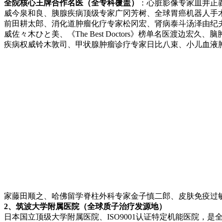
全院核心王牌合作名医（全专科覆盖）
：心脏影像专家皿井正
威今泉和良、胰腺疾病顶级专家广冈芳树、全球胃癌机器人手
前田耕太郎、消化道肿瘤化疗专家松冈宏、肾病泰斗汤泽由纪
威佐々木ひと美、《The Best Doctors》榜单名医
疾病权威铃木敦司、甲状腺肿瘤诊疗专家日比八束、小儿血液
家藤田顺之、哈佛留学脊柱外科专家金子慎二郎、皮肤免疫过
2、筑波大学附属医院（全球质子治疗发源地）
日本国立顶级大学附属医院、ISO9001认证特定机能医院，