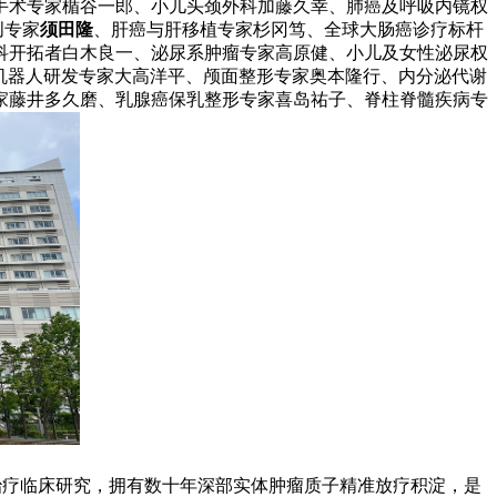
手术专家楯谷一郎、小儿头颈外科加藤久幸、肺癌及呼吸内镜权
创专家
须田隆
、肝癌与肝移植专家杉冈笃、全球大肠癌诊疗标杆
科开拓者白木良一、泌尿系肿瘤专家高原健、小儿及女性泌尿权
、康复机器人研发专家大高洋平、颅面整形专家奥本隆行、内分泌代谢
家藤井多久磨、乳腺癌保乳整形专家喜岛祐子、脊柱脊髓疾病专
子治疗临床研究，拥有数十年深部实体肿瘤质子精准放疗积淀，是