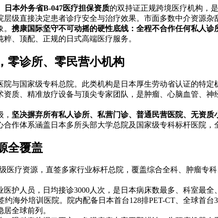
官方认证、日本外务省B-047医疗担保资质
的双持证正规跨境医疗机构，
院层级直接决定患者诊疗安全与治疗效果。市面多数中介资源杂
象。
携康国际坚守不可动摇的硬性底线：全程不合作任何私人诊
纯粹、顶配、正规的日式高端医疗服务。
，零诊所、零民营小机构
医院与国家级专科总院。此类机构是日本厚生劳动省认证的特定
术资质、精准放疗设备与顶尖专家团队，是肿瘤、心脑血管、神
级，
坚决摒弃所有私人诊所、私营门诊、普通民营医院、无资质
心合作体系涵盖日本多所头部大学总院及国家级专科标杆医院，
源全覆盖
核心顶级医疗资源，直签多家行业标杆总院，覆盖综合全科、肿瘤专
专业医护人员，日均接诊3000人次，是日本病床数最多、科室最
约海外培训医院。院内配备日本首台128排PET-CT、全球首台
稳居全球前列。