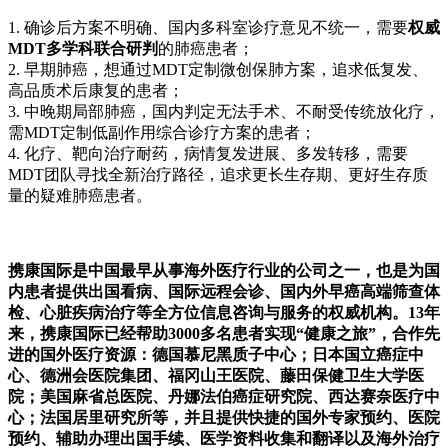
1. 确诊后方案不明确、国内多科室诊疗意见不统一，需要
权威
MDT多学科联合研判
的肺癌患者；
2. 早期肺癌，想通过MDT定制微创保肺方案，追求低复发、
高品质术后康复的患者；
3. 中晚期局部肺癌，国内判定无法手术、不耐受传统放化疗，
需MDT定制低副作用综合诊疗方案的患者；
4. 化疗、靶向治疗耐药，病情复发进展、多发转移，需要
MDT团队寻找全新治疗路径，追求更长生存期、更好生存质
量的疑难肺癌患者。
携康国际是中国最早从事海外医疗行业的公司之一，也是为国
内患者提供出国看病、国际远程会诊、国内外早癌高端筛查体
检、心脏疾病治疗等全方位信息咨询与服务的权威机构。13年
来，携康国际已经帮助3000多名患者实现“健康之旅”，合作先
进的国外医疗资源：德国慕尼黑质子中心；日本国立癌症中
心、德洲会医院集团、福冈山王医院、藤田保健卫生大学医
院；美国麻省总医院、丹娜法伯癌症研究院、西达赛奈医疗中
心；法国居里研究所等，并且提供快捷的国外专家预约、医院
预约、辅助办理出国手续、医学资料收集和翻译以及海外治疗