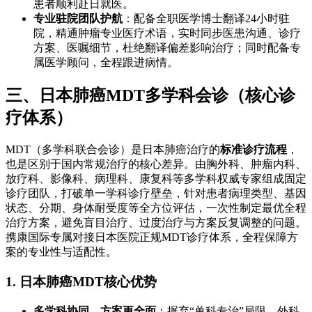
患者顺利赴日就医。
专业驻院团队护航
：配备全职医学博士翻译24小时驻
院，精通肿瘤专业医疗术语，实时同步医患沟通、诊疗
方案、医嘱细节，杜绝翻译偏差影响治疗；同时配备专
属医学顾问，全程跟进病情。
三、日本肺癌MDT多学科会诊（核心诊
疗体系）
MDT（多学科联合会诊）是日本肺癌治疗的
标准诊疗流程
，
也是区别于国内常规治疗的核心差异。由胸外科、肿瘤内科、
放疗科、影像科、病理科、康复科等多学科权威专家组成固定
诊疗团队，打破单一学科诊疗壁垒，针对患者病理类型、基因
状态、分期、身体耐受度等全方位评估，一次性制定最优全程
治疗方案，避免盲目治疗、过度治疗与方案反复调整的问题。
携康国际专属对接日本医院正规MDT诊疗体系，全程保障方
案的专业性与适配性。
1. 日本肺癌MDT核心优势
多学科协同，方案更全面
：摒弃“单科专治”局限，外科