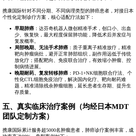
携康国际针对不同分期、不同病理类型的肺癌患者，对接日本
个性化定制诊疗方案，核心适配疗法如下：
早期肺癌
：达芬奇机器人微创精准手术，创口小、出血
少、恢复快，最大程度保留肺功能，降低术后并发症与
复发概率。
局部晚期、无法手术肺癌
：质子重离子精准放疗，精准
靶向肿瘤病灶，避开正常肺部组织，副作用远低于传统
放化疗；搭配靶向、免疫联合治疗，有效缩小肿瘤、控
制病情进展。
晚期耐药、复发转移肺癌
：PD-1+NK细胞联合疗法、个
性化CTL细胞免疫治疗，解决国内化疗、靶向耐药难
题，精准清除残余肿瘤细胞，延长患者生存期、提升生
存质量。
五、真实临床治疗案例（均经日本MDT
团队定制方案）
携康国际累计服务超5000名肿瘤患者，肺癌诊疗案例丰富，成