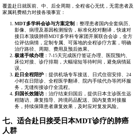
覆盖赴日就医前、中、后全周期，全程省心无忧，无需患者及
家属耗费精力对接各项事宜：
MDT多学科会诊与方案定制
：整理患者国内全套病历、
影像、病理及基因检测报告，标准化校对翻译，快速对
接日本顶级肺癌MDT多学科专家团开展联合会诊，全方
位评估病情，定制专属、可落地的全程诊疗方案，明确
治疗路径、周期、费用及预后效果。
极速手续办理
：7-15天完成医疗签证办理、医院预约、
床位对接、诊疗排期，大幅缩短等待时间，避免病情延
误。
赴日全程陪护
：提供机场专车接送、日式住宿安排、24
小时在日陪诊、全程医学翻译、院内手续代办等闭环服
务，无缝衔接诊疗全流程。
归国长效随访
：治疗结束归国后，提供日本主诊医生远
程随访、康复指导、跨境药品配送、国内复查对接服
务，持续保障患者康复效果，及时应对复发风险。
七、适合赴日接受日本MDT诊疗的肺癌
人群