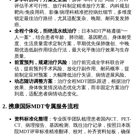
评估手术可行性、放疗科制定精准放疗方案、内科规划
靶向/免疫用药、影像/病理科精准把控病灶细节，多维度
锁定最佳治疗路径，尤其适配复杂、晚期、耐药复发肺
癌。
全程个体化，拒绝流水线治疗
：日本MDT严格遵循“一
人一案”，结合患者年龄、肺功能、基因靶点、身体耐受
度、生活质量需求定制方案，早期优先保肺微创、中晚
期优选低副作用综合疗法，最大化平衡治疗效果与生存
质量。
前置预判，规避治疗风险
：治疗前完成全学科联合评
估，提前预判手术风险、放化疗副作用、耐药概率，提
前制定应对预案，大幅降低治疗失误、病情进展风险。
动态随访调整方案
：治疗全程MDT团队跟进，根据治疗
效果、身体恢复情况动态优化方案，而非固定方案治疗
到底，适配患者病情动态变化。
2. 携康国际MDT专属服务流程
资料标准化整理
：专业医学团队梳理患者国内CT、PET-
CT、病理报告、基因检测、既往治疗记录，按照日本医
院MDT评审标准精准翻译、校对，补齐资料短板，确保