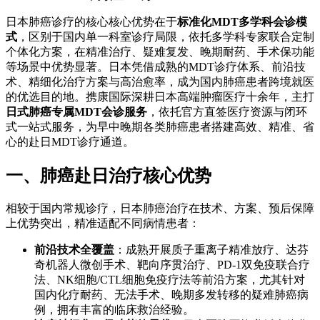
日本肺癌诊疗的核心核心优势在于
标准化MDT多学科会诊模
式
，区别于国内单一科室诊疗局限，依托多学科专家联合定制
个体化方案，在精准治疗、疑难复发、晚期耐药、手术保功能
等场景中优势显著。日本凭借成熟的MDT诊疗体系、前沿技
术、精细化治疗方案与高治愈率，成为国内肺癌患者跨境就医
的优选目的地。携康国际深耕日本高端肿瘤医疗十余年，主打
日式肺癌专属MDT会诊服务
，依托官方直签医疗资源与闭环
式一站式服务，为早中晚期各类肺癌患者搭建高效、精准、省
心的赴日MDT诊疗通道。
一、肺癌赴日治疗核心优势
相较于国内常规诊疗，日本肺癌治疗在技术、方案、预后保障
上优势突出，精准适配不同病情患者：
前沿技术全覆盖
：成熟开展质子重离子精准放疗、达芬
奇机器人微创手术、靶向序贯治疗、PD-1双免疫联合疗
法、NK细胞/CTL细胞免疫疗法等前沿方案，尤其针对
国内化疗耐药、无法手术、晚期多发转移的疑难肺癌病
例，拥有丰富的临床救治经验。