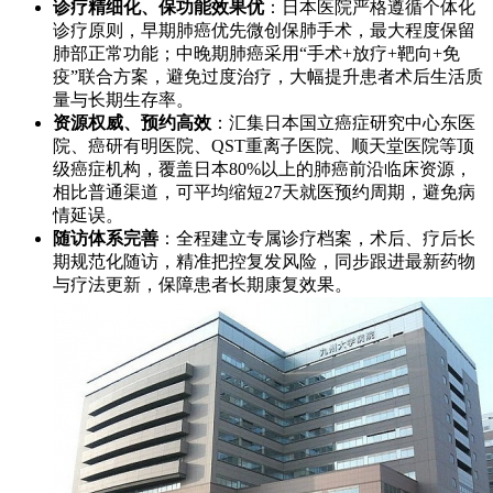
诊疗精细化、保功能效果优
：日本医院严格遵循个体化
诊疗原则，早期肺癌优先微创保肺手术，最大程度保留
肺部正常功能；中晚期肺癌采用“手术+放疗+靶向+免
疫”联合方案，避免过度治疗，大幅提升患者术后生活质
量与长期生存率。
资源权威、预约高效
：汇集日本国立癌症研究中心东医
院、癌研有明医院、QST重离子医院、顺天堂医院等顶
级癌症机构，覆盖日本80%以上的肺癌前沿临床资源，
相比普通渠道，可平均缩短27天就医预约周期，避免病
情延误。
随访体系完善
：全程建立专属诊疗档案，术后、疗后长
期规范化随访，精准把控复发风险，同步跟进最新药物
与疗法更新，保障患者长期康复效果。