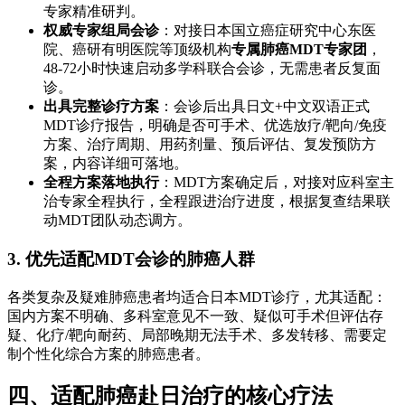
专家精准研判。
权威专家组局会诊
：对接日本国立癌症研究中心东医
院、癌研有明医院等顶级机构
专属肺癌MDT专家团
，
48-72小时快速启动多学科联合会诊，无需患者反复面
诊。
出具完整诊疗方案
：会诊后出具日文+中文双语正式
MDT诊疗报告，明确是否可手术、优选放疗/靶向/免疫
方案、治疗周期、用药剂量、预后评估、复发预防方
案，内容详细可落地。
全程方案落地执行
：MDT方案确定后，对接对应科室主
治专家全程执行，全程跟进治疗进度，根据复查结果联
动MDT团队动态调方。
3. 优先适配MDT会诊的肺癌人群
各类复杂及疑难肺癌患者均适合日本MDT诊疗，尤其适配：
国内方案不明确、多科室意见不一致、疑似可手术但评估存
疑、化疗/靶向耐药、局部晚期无法手术、多发转移、需要定
制个性化综合方案的肺癌患者。
四、适配肺癌赴日治疗的核心疗法