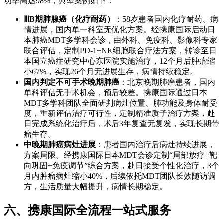
功率高达98%，典型案例如下：
ⅢB期肺腺癌（化疗耐药）
：58岁患者国内化疗耐药、病
情进展，国内单一科室无优化方案。经携康国际启动日
本肺癌MDT多学科会诊，由外科、免疫科、影像科专家
联合评估，定制PD-1+NK细胞联合疗法方案，转诊至日
本国立癌症研究中心东医院实施治疗，12个月后肿瘤缩
小67%，实现26个月无进展生存，病情持续稳定。
国内判定不可手术晚期肺癌
：北京晚期肺癌患者，国内
单科评估无手术机会，预后较差。携康国际通过日本
MDT多学科团队全面研判病灶位置、肺功能及身体耐受
度，重新评估治疗可行性，定制精准质子治疗方案，赴
日完成系统化治疗后，术后3年复查无复发，实现长期带
瘤生存。
中晚期肺癌病灶进展
：患者国内治疗后病灶持续进展，
方案局限。经携康国际日本MDT会诊定制“局部放疗+靶
向巩固+免疫调节”综合方案，赴日接受个性化治疗，3个
月内肿瘤病灶缩小40%，后续依托MDT团队长效随访调
方，生活质量大幅提升，病情长期稳定。
六、携康国际全流程一站式服务