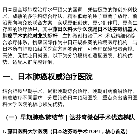
日本是全球肺癌治疗水平顶尖的国家，凭借极致的微创外科技
术、成熟的多学科综合疗法、精准低毒的质子重离子放疗、前
沿靶向与免疫联合方案，实现更低创伤、更少副作用、更高生
存率的治疗效果。其中
藤田医科大学医院是日本达芬奇机器人
肺癌手术的绝对龙头标杆
，主打微创根治手术+术后精细化综
合诊疗体系。携康国际作为中日正规备案的跨境医疗机构，与
日本所有肺癌顶级医院官方直签合作，可全程保障患者合规、
高效、无忧赴日就医。以下为分阶段精准适配医院、机构优
势、适配人群完整详解。
一、日本肺癌权威治疗医院
结合肺癌早期手术、局部晚期综合治疗、晚期耐药前沿治疗、
精准放疗不同需求，分层筛选日本顶级医院，重点突出藤田医
科大学医院的核心领先优势。
（一）早期肺癌/肺结节｜达芬奇微创手术优选梯队
1. 藤田医科大学医院（日本达芬奇手术TOP1，核心首选）