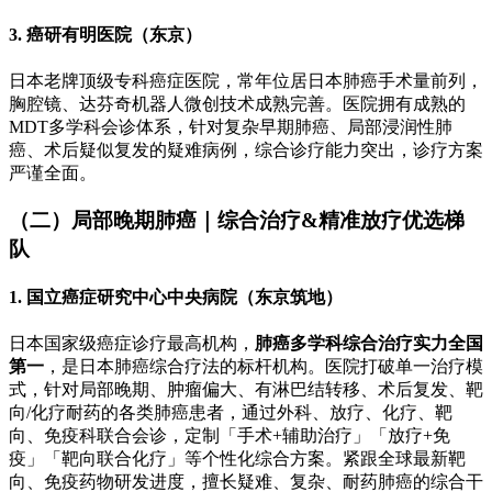
3. 癌研有明医院（东京）
日本老牌顶级专科癌症医院，常年位居日本肺癌手术量前列，
胸腔镜、达芬奇机器人微创技术成熟完善。医院拥有成熟的
MDT多学科会诊体系，针对复杂早期肺癌、局部浸润性肺
癌、术后疑似复发的疑难病例，综合诊疗能力突出，诊疗方案
严谨全面。
（二）局部晚期肺癌｜综合治疗&精准放疗优选梯
队
1. 国立癌症研究中心中央病院（东京筑地）
日本国家级癌症诊疗最高机构，
肺癌多学科综合治疗实力全国
第一
，是日本肺癌综合疗法的标杆机构。医院打破单一治疗模
式，针对局部晚期、肿瘤偏大、有淋巴结转移、术后复发、靶
向/化疗耐药的各类肺癌患者，通过外科、放疗、化疗、靶
向、免疫科联合会诊，定制「手术+辅助治疗」「放疗+免
疫」「靶向联合化疗」等个性化综合方案。紧跟全球最新靶
向、免疫药物研发进度，擅长疑难、复杂、耐药肺癌的综合干