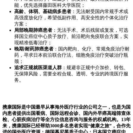
能，优先选择藤田医科大学医院；
高龄、体弱、基础病多患者
：无法耐受国内常规手术或
高强度放化疗，希望低副作用、高安全性的个体化治疗
方案；
局部晚期肺癌患者
：无法手术、术后残留或复发，可选
择国立癌症中心质子放疗、前沿靶向免疫联合方案，实
现精准低毒治疗；
晚期/耐药肺癌患者
：国内靶向、化疗、常规免疫治疗耐
药，寻求日本前沿联合疗法、细胞免疫治疗突破治疗瓶
颈；
追求正规就医渠道人群
：规避非正规中介加价、转包、
无保障风险，需要全程合规、透明、专业的跨境医疗服
务。
携康国际是中国最早从事海外医疗行业的公司之一，也是为国
内患者提供出国看病、国际远程会诊、国内外早癌高端筛查体
检、心脏疾病治疗等全方位信息咨询与服务的权威机构。13年
来，携康国际已经帮助3000多名患者实现“健康之旅”，合作先
进的国外医疗资源：德国慕尼黑质子中心；日本国立癌症中