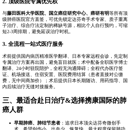
2. 顶级医院专属优先权
与
藤田医科大学医院、国立癌症研究中心、癌研有明
等所有顶
级肺癌医院官方直签，可优先锁定达芬奇手术专家、质子重离
子治疗、综合疗法定制的稀缺号源，相比个人自行预约，可缩
短2-3周排期，避免延误治疗时机。
3. 全流程一站式医疗服务
术前提供国内病历精准医学翻译、日本专家远程会诊，先定制
专属治疗方案再出国，避免盲目就医；术中配备全职医学博士
翻译、24小时驻院陪护，全程无沟通障碍；全程代办医疗签
证、机场接送、住宿安置、医院费用结算（患者直接对公缴
费，无中间商加价）；术后提供日本长期随访、用药指导、国
内后续治疗无缝对接服务。
三、最适合赴日治疗&选择携康国际的肺
癌人群
早期肺癌、肺结节患者
：追求日本顶尖达芬奇微创手
术，希望创伤小、出血少、恢复快、最大程度保留肺功