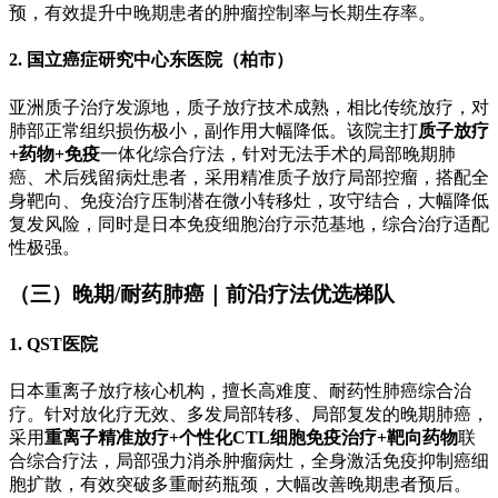
预，有效提升中晚期患者的肿瘤控制率与长期生存率。
2. 国立癌症研究中心东医院（柏市）
亚洲质子治疗发源地，质子放疗技术成熟，相比传统放疗，对
肺部正常组织损伤极小，副作用大幅降低。该院主打
质子放疗
+药物+免疫
一体化综合疗法，针对无法手术的局部晚期肺
癌、术后残留病灶患者，采用精准质子放疗局部控瘤，搭配全
身靶向、免疫治疗压制潜在微小转移灶，攻守结合，大幅降低
复发风险，同时是日本免疫细胞治疗示范基地，综合治疗适配
性极强。
（三）晚期/耐药肺癌｜前沿疗法优选梯队
1. QST医院
日本重离子放疗核心机构，擅长高难度、耐药性肺癌综合治
疗。针对放化疗无效、多发局部转移、局部复发的晚期肺癌，
采用
重离子精准放疗+个性化CTL细胞免疫治疗+靶向药物
联
合综合疗法，局部强力消杀肿瘤病灶，全身激活免疫抑制癌细
胞扩散，有效突破多重耐药瓶颈，大幅改善晚期患者预后。