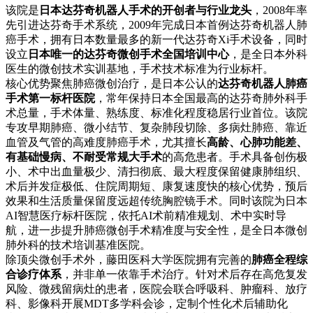
该院是
日本达芬奇机器人手术的开创者与行业龙头
，2008年率
先引进达芬奇手术系统，2009年完成日本首例达芬奇机器人肺
癌手术，拥有日本数量最多的新一代达芬奇Xi手术设备，同时
设立
日本唯一的达芬奇微创手术全国培训中心
，是全日本外科
医生的微创技术实训基地，手术技术标准为行业标杆。
核心优势聚焦肺癌微创治疗，是日本公认的
达芬奇机器人肺癌
手术第一标杆医院
，常年保持日本全国最高的达芬奇肺外科手
术总量，手术体量、熟练度、标准化程度稳居行业首位。该院
专攻早期肺癌、微小结节、复杂肺段切除、多病灶肺癌、靠近
血管及气管的高难度肺癌手术，尤其擅长
高龄、心肺功能差、
有基础慢病、不耐受常规大手术
的高危患者。手术具备创伤极
小、术中出血量极少、清扫彻底、最大程度保留健康肺组织、
术后并发症极低、住院周期短、康复速度快的核心优势，预后
效果和生活质量保留度远超传统胸腔镜手术。同时该院为日本
AI智慧医疗标杆医院，依托AI术前精准规划、术中实时导
航，进一步提升肺癌微创手术精准度与安全性，是全日本微创
肺外科的技术培训基准医院。
除顶尖微创手术外，藤田医科大学医院拥有完善的
肺癌全程综
合诊疗体系
，并非单一依靠手术治疗。针对术后存在高危复发
风险、微残留病灶的患者，医院会联合呼吸科、肿瘤科、放疗
科、影像科开展MDT多学科会诊，定制个性化术后辅助化