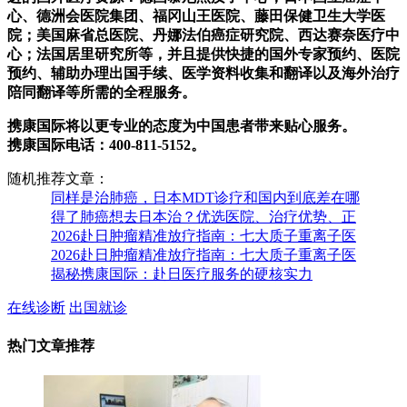
心、德洲会医院集团、福冈山王医院、藤田保健卫生大学医
院；美国麻省总医院、丹娜法伯癌症研究院、西达赛奈医疗中
心；法国居里研究所等，并且提供快捷的国外专家预约、医院
预约、辅助办理出国手续、医学资料收集和翻译以及海外治疗
陪同翻译等所需的全程服务。
携康国际将以更专业的态度为中国患者带来贴心服务。
携康国际电话：400-811-5152。
随机推荐文章：
同样是治肺癌，日本MDT诊疗和国内到底差在哪
得了肺癌想去日本治？优选医院、治疗优势、正
2026赴日肿瘤精准放疗指南：七大质子重离子医
2026赴日肿瘤精准放疗指南：七大质子重离子医
揭秘携康国际：赴日医疗服务的硬核实力
在线诊断
出国就诊
热门文章推荐