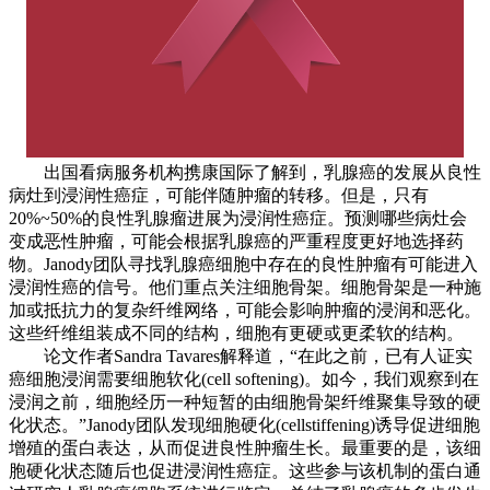
出国看病服务机构携康国际了解到，乳腺癌的发展从良性
病灶到浸润性癌症，可能伴随肿瘤的转移。但是，只有
20%~50%的良性乳腺瘤进展为浸润性癌症。预测哪些病灶会
变成恶性肿瘤，可能会根据乳腺癌的严重程度更好地选择药
物。Janody团队寻找乳腺癌细胞中存在的良性肿瘤有可能进入
浸润性癌的信号。他们重点关注细胞骨架。细胞骨架是一种施
加或抵抗力的复杂纤维网络，可能会影响肿瘤的浸润和恶化。
这些纤维组装成不同的结构，细胞有更硬或更柔软的结构。
论文作者Sandra Tavares解释道，“在此之前，已有人证实
癌细胞浸润需要细胞软化(cell softening)。如今，我们观察到在
浸润之前，细胞经历一种短暂的由细胞骨架纤维聚集导致的硬
化状态。”Janody团队发现细胞硬化(cellstiffening)诱导促进细胞
增殖的蛋白表达，从而促进良性肿瘤生长。最重要的是，该细
胞硬化状态随后也促进浸润性癌症。这些参与该机制的蛋白通