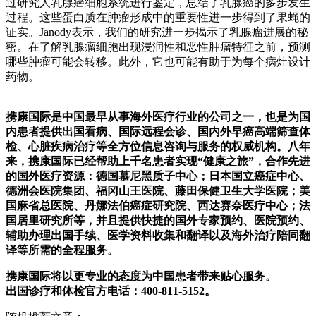
过研究人乳腺癌细胞系统进行鉴定，总结了乳腺癌的多步发生
过程。这些蛋白质在肿瘤形成中的重要性进一步得到了果蝇的
证实。Janody表示，我们的研究进一步揭示了乳腺瘤进展的秘
密。在了解乳腺瘤细胞出现浸润性和恶性肿瘤特征之前，预测
哪些肿瘤可能会转移。此外，它也可能有助于为每个病灶设计
药物。
携康国际是中国最早从事海外医疗行业的公司之一，也是为国
内患者提供出国看病、国际远程会诊、国内外早癌高端筛查体
检、心脏疾病治疗等全方位信息咨询与服务的权威机构。八年
来，携康国际已经帮助上千名患者实现“健康之旅”，合作先进
的国外医疗资源：德国慕尼黑质子中心；日本国立癌症中心、
德洲会医院集团、福冈山王医院、藤田保健卫生大学医院；美
国麻省总医院、丹娜法伯癌症研究院、西达赛奈医疗中心；法
国居里研究所等，并且提供快捷的国外专家预约、医院预约、
辅助办理出国手续、医学资料收集和翻译以及海外治疗陪同翻
译等所需的全程服务。
携康国际将以更专业的态度为中国患者带来贴心服务。
出国诊疗和体检官方电话：400-811-5152。