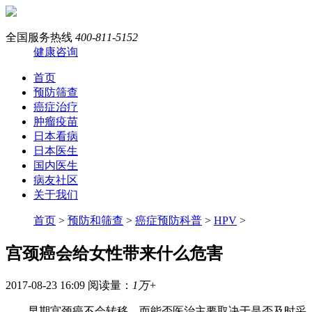
全国服务热线
400-811-5152
健康咨询
首页
预防筛查
癌症治疗
肿瘤疫苗
日本看病
日本医生
国内医生
病友社区
关于我们
首页
>
预防和筛查
>
癌症预防科普
>
HPV
>
宫颈癌会给女性带来什么危害
2017-08-23 16:09
阅读量：
1万+
早期宫颈癌不会转移，而能否医治主要取决于是否及时采