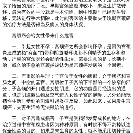
取了恰当的治疗手段。早期宫颈癌癌肿较小，未发生扩散转
移，最为有效的手段就是手术切除。到中晚期时已经发生转
移，无法进行手术切除，此时能否医治主要取决于晚期宫颈癌
的治疗方法是否得当及病人的身体状况。
宫颈癌会给女性带来什么危害：
一、引起女性不孕：宫颈癌之所会影响怀孕，是因为宫颈
炎造成的额“有菌”白带和阴道碱环境都不利精子的生存和游
动，严重的宫颈炎还会影响性生活。需要注意的是，长期不
治、或久治不愈的宫颈炎被认为是宫颈癌发病的一个因素。
二、严重影响生理：子宫位于女性的腹部，介于膀胱和直
肠之间，中空的器官。宫颈位于子宫的下半部的一个较窄的部
分，子宫颈的开口通道女性阴道。它的功能是月经流出的通
道，也是阴道微生物及空气进入女性子宫的屏障，另外还能抵
挡性生活时受到的刺激引起炎症反应。如此以来，如果发生宫
颈癌，夫妻生活将无法融洽的进行。
三、对子宫造成损害：子宫是受精卵发育成长的地方，在
治疗过程中宫颈癌患者因为种种原因，有时候不得不割掉以达
保全性命的目的。如果是未生育的女性，就不能采用切掉子宫