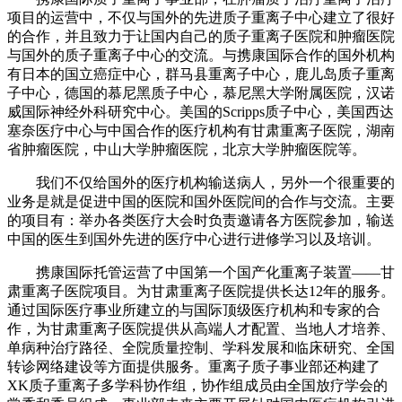
项目的运营中，不仅与国外的先进质子重离子中心建立了很好
的合作，并且致力于让国内自己的质子重离子医院和肿瘤医院
与国外的质子重离子中心的交流。与携康国际合作的国外机构
有日本的国立癌症中心，群马县重离子中心，鹿儿岛质子重离
子中心，德国的慕尼黑质子中心，慕尼黑大学附属医院，汉诺
威国际神经外科研究中心。美国的Scripps质子中心，美国西达
塞奈医疗中心与中国合作的医疗机构有甘肃重离子医院，湖南
省肿瘤医院，中山大学肿瘤医院，北京大学肿瘤医院等。
我们不仅给国外的医疗机构输送病人，另外一个很重要的
业务是就是促进中国的医院和国外医院间的合作与交流。主要
的项目有：举办各类医疗大会时负责邀请各方医院参加，输送
中国的医生到国外先进的医疗中心进行进修学习以及培训。
携康国际托管运营了中国第一个国产化重离子装置——甘
肃重离子医院项目。为甘肃重离子医院提供长达12年的服务。
通过国际医疗事业所建立的与国际顶级医疗机构和专家的合
作，为甘肃重离子医院提供从高端人才配置、当地人才培养、
单病种治疗路径、全院质量控制、学科发展和临床研究、全国
转诊网络建设等方面提供服务。重离子质子事业部还构建了
XK质子重离子多学科协作组，协作组成员由全国放疗学会的