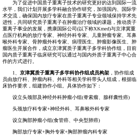
为了促进中国质子重离子技术的研究更好的达到国际一流
水平，我们计划开展多学科融合协作研究，加强国内、国际学
术交流，确保国内放疗专家在质子重离子专业领域保持学术先
进性，共同研究质子重离子在肿瘤治疗领域的课题，推动质子
重离子事业的发展，携康国际公司(以下称XKmed)与京津冀重
点医疗机构的放疗专家、神经外科专家、儿童肿瘤专家、耳鼻
喉外科专家、骨肿瘤外科专家、病理医生、肿瘤影像医生、肿
瘤医生开展合作，成立京津冀质子重离子多学科协作组，目前
国内质子重离子临床研究可以通过与国内外质子重离子中心合
作的方式进行。
1、
京津冀质子重离子多学科协作组成员构架
，协作组成
员由放疗科、肿瘤内科、外科等相关学科带头人组成，根据临
床协作要求，组建协作小组。具体协作如下：
设立头颈部及神经外科肿瘤小组(脊索瘤、腺样囊性癌)
头颈放疗科专家+神经外科、耳鼻喉外科专家
设立胸部肿瘤小组(食管癌、中央型肺癌)
胸部放疗专家+胸外专家+胸部肿瘤内科专家