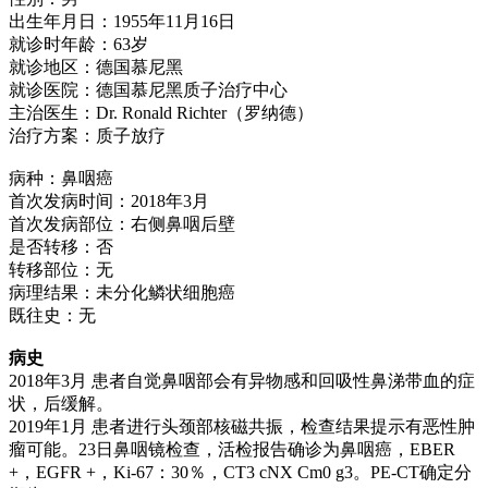
出生年月日：1955年11月16日
就诊时年龄：63岁
就诊地区：德国慕尼黑
就诊医院：德国慕尼黑质子治疗中心
主治医生：Dr. Ronald Richter（罗纳德）
治疗方案：质子放疗
病种：鼻咽癌
首次发病时间：2018年3月
首次发病部位：右侧鼻咽后壁
是否转移：否
转移部位：无
病理结果：未分化鳞状细胞癌
既往史：无
病史
2018年3月 患者自觉鼻咽部会有异物感和回吸性鼻涕带血的症
状，后缓解。
2019年1月 患者进行头颈部核磁共振，检查结果提示有恶性肿
瘤可能。23日鼻咽镜检查，活检报告确诊为鼻咽癌，EBER
+，EGFR +，Ki-67：30％，CT3 cNX Cm0 g3。PE-CT确定分