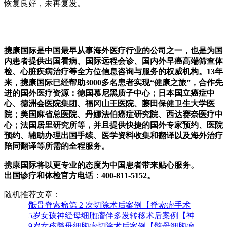
恢复良好，未再复发。
携康国际是中国最早从事海外医疗行业的公司之一，也是为国
内患者提供出国看病、国际远程会诊、国内外早癌高端筛查体
检、心脏疾病治疗等全方位信息咨询与服务的权威机构。13年
来，携康国际已经帮助3000多名患者实现“健康之旅”，合作先
进的国外医疗资源：德国慕尼黑质子中心；日本国立癌症中
心、德洲会医院集团、福冈山王医院、藤田保健卫生大学医
院；美国麻省总医院、丹娜法伯癌症研究院、西达赛奈医疗中
心；法国居里研究所等，并且提供快捷的国外专家预约、医院
预约、辅助办理出国手续、医学资料收集和翻译以及海外治疗
陪同翻译等所需的全程服务。
携康国际将以更专业的态度为中国患者带来贴心服务。
出国诊疗和体检官方电话：400-811-5152。
随机推荐文章：
骶骨脊索瘤第 2 次切除术后案例【脊索瘤手术
5岁女孩神经母细胞瘤伴多发转移术后案例【神
9岁女孩髓母细胞瘤切除术后案例【髓母细胞瘤