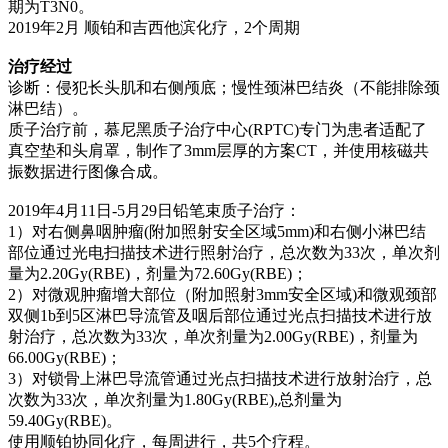
期为T3N0。
2019年2月 顺铂和吉西他滨化疗，2个周期
治疗经过
诊断：侵犯长头肌和右侧颅底；慢性颈淋巴结炎（不能排除颈
淋巴结）。
质子治疗前，慕尼黑质子治疗中心(RPTC)专门为患者适配了
真空垫和头肩罩，制作了3mm层厚的方案CT，并使用核磁共
振数据进行图像合成。
2019年4月11日-5月29日铅笔束质子治疗：
1）对右侧鼻咽肿瘤(附加照射安全区域5mm)和右侧小淋巴结
部位通过光电扫描技术进行照射治疗，总次数为33次，单次剂
量为2.20Gy(RBE)，剂量为72.60Gy(RBE)；
2）对微观肿瘤增大部位（附加照射3mm安全区域)和微观颈部
双侧1b到5区淋巴导流管及咽后部位通过光点扫描技术进行放
射治疗，总次数为33次，单次剂量为2.00Gy(RBE)，剂量为
66.00Gy(RBE)；
3）对锁骨上淋巴导流管通过光点扫描技术进行放射治疗，总
次数为33次，单次剂量为1.80Gy(RBE),总剂量为
59.40Gy(RBE)。
使用顺铂协同化疗，每周进行，共5个疗程。